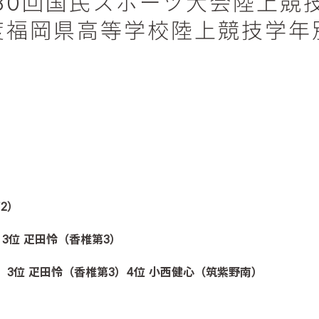
80回国民スポーツ大会陸上競
度福岡県高等学校陸上競技学年
2）
）3位 疋田怜（香椎第3）
野）3位 疋田怜（香椎第3）4位 小西健心（筑紫野南）
）