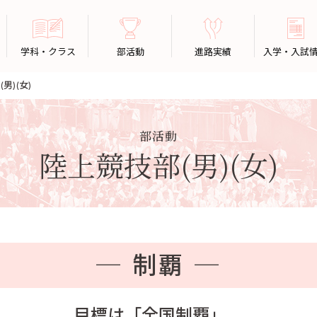
学科・クラス
部活動
進路実績
入学・入試
男)(女)
部活動
陸上競技部(男)(女)
─ 制覇 ─
目標は「全国制覇」。