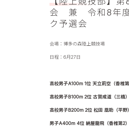
【陸上競技部】第
会 兼 令和8年
ク予選会
会場：博多の森陸上競技場
日程：6月27日
高校男子A100m 1位 天立莉空（香椎第
高校男子B100m 2位 古賀成道（三橋
高校男子B200m 2位 松田 凰助（平
男子A400m 4位 納屋龍飛（香椎第2