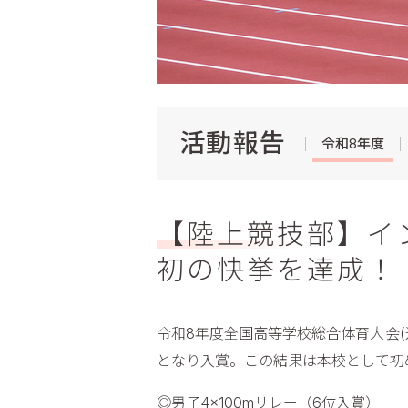
活動報告
令和8年度
【陸上競技部】イン
初の快挙を達成！
令和8年度全国高等学校総合体育大会(
となり入賞。この結果は本校として初
◎男子4×100mリレー（6位入賞）