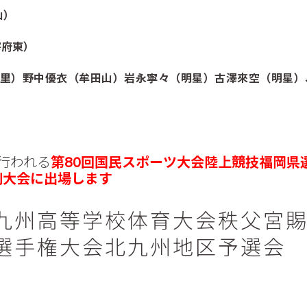
山）
宰府東）
奈（基里）野中優衣（牟田山）岩永寧々（明星）古澤來空（明星）
に行われる
第80回国民スポーツ大会陸上競技福岡県
別大会に出場します
九州高等学校体育大会秩父宮賜
選手権大会北九州地区予選会