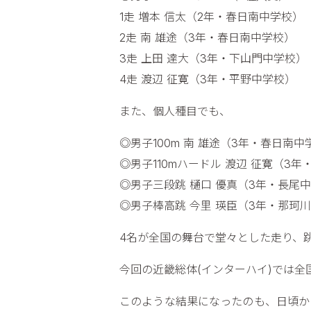
1走 増本 信太（2年・春日南中学校）
2走 南 雄途（3年・春日南中学校）
3走 上田 達大（3年・下山門中学校）
4走 渡辺 征寛（3年・平野中学校）
また、個人種目でも、
◎男子100m 南 雄途（3年・春日南
◎男子110mハードル 渡辺 征寛（3
◎男子三段跳 樋口 優真（3年・長尾
◎男子棒高跳 今里 瑛臣（3年・那珂
4名が全国の舞台で堂々とした走り、
今回の近畿総体(インターハイ)では
このような結果になったのも、日頃か