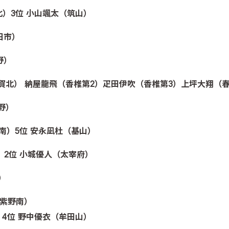
北）3位 小山颯太（筑山）
日市）
野）
（古賀北） 納屋龍飛（香椎第2）疋田伊吹（香椎第3）上坪大翔（
野）
南）5位 安永凪杜（基山）
）2位 小城優人（太宰府）
）
筑紫野南）
）4位 野中優衣（牟田山）