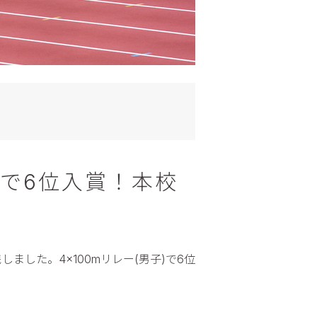
ーで6位入賞！本校
した。4×100mリレー(男子)で6位