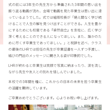
式の前には3年生の先生方から準備された3年間の思い出を
振り返る動画が流れ、会場で動画を見た卒業生は思い出に浸
っているようでした。式では組坂校長が「絶え間なく学び続
けることで人生の解を見つけ出すことができる。人生を豊か
にするためにも校是である『卓然自立』を支柱に、広く学び
深く考えることのできる人になってほしい。また、誰かのた
めに尽くす卒業生であってほしい。」と祝辞を述べ、クラス
の最後のLHRでは担任の先生が卒業証書を一人ずつ手渡し、
結びの門出のメッセージに聞き入る姿が印象的でした。
LHRが終わると卒業生は笑顔で写真に納まったり、涙を流し
ながら先生や友人との別れを惜しんでいました。
本校での3年間を糧に、これからの日本の未来を担う卒業生
の活躍を期待しています。
ご卒業おめでとうございます。心よりお祝い申し上げます。