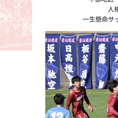
人
一生懸命サ