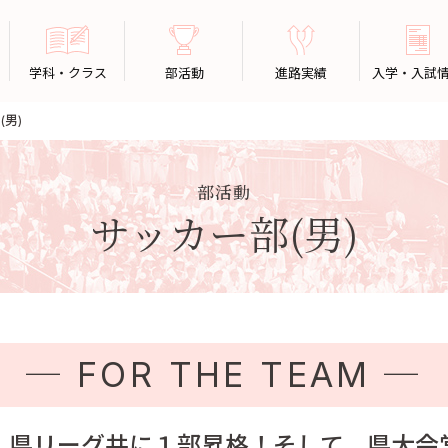
学科・クラス
部活動
進路実績
入学・入試
(男)
部活動
サッカー部(男)
─ FOR THE TEAM ─
・県リーグ共に１部昇格！そして、県大会