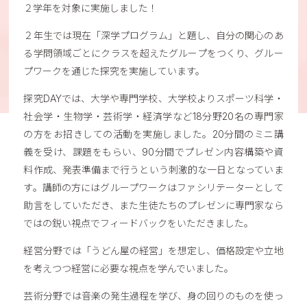
２学年を対象に実施しました！
２年生では現在「深学プログラム」と題し、自分の関心のあ
る学問領域ごとにクラスを超えたグループをつくり、グルー
プワークを通じた探究を実施しています。
探究DAYでは、大学や専門学校、大学校よりスポーツ科学・
社会学・生物学・芸術学・経済学など18分野20名の専門家
の方をお招きしての活動を実施しました。20分間のミニ講
義を受け、課題をもらい、90分間でプレゼン内容構築や資
料作成、発表準備まで行うという刺激的な一日となっていま
す。講師の方にはグループワークはファシリテーターとして
助言をしていただき、また生徒たちのプレゼンに専門家なら
ではの鋭い視点でフィードバックをいただきました。
経営分野では「うどん屋の経営」を想定し、価格設定や立地
を考えつつ経営に必要な視点を学んでいました。
芸術分野では音楽の発生過程を学び、身の回りのものを使っ